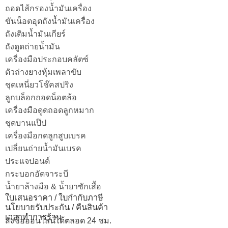
ถอดไส้กรองน้ำมันเครื่อง
ขันน็อตอุตถังน้ำมันเครื่อง
ถังเติมน้ำมันเกียร์
ถังดูดถ่ายน้ำมัน
เครื่องมือประกอบคลัตซ์
ตัวถ่างยางหุ้มเพลาขับ
ชุดเหนี่ยวโช๊คสปริง
ลูกบล็อกถอดน็อตล้อ
เครื่องมือดูดถอดลูกหมาก
ชุดบานแป๊ป
เครื่องมือกดลูกสูบเบรค
เปลี่ยนถ่ายน้ำมันเบรค
ประแจปอนด์
กระบอกอัดจาระบี
น้ำยาล้างมือ & น้ำยาซักเสื้อ
ใบเสนอราคา / ใบกำกับภาษี
นโยบายรับประกัน / คืนสินค้า
เวลาทำการร้าน
สั่งซื้อออนไลน์ได้ตลอด 24 ชม.