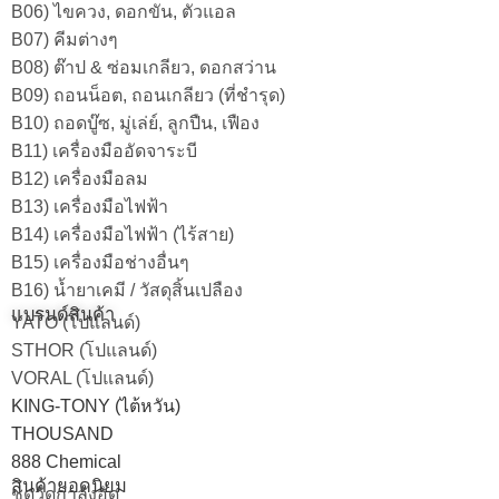
B06) ไขควง, ดอกขัน, ตัวแอล
B07) คีมต่างๆ
B08) ต๊าป & ซ่อมเกลียว, ดอกสว่าน
B09) ถอนน็อต, ถอนเกลียว (ที่ชำรุด)
B10) ถอดบู๊ซ, มู่เล่ย์, ลูกปืน, เฟือง
B11) เครื่องมืออัดจาระบี
B12) เครื่องมือลม
B13) เครื่องมือไฟฟ้า
B14) เครื่องมือไฟฟ้า (ไร้สาย)
B15) เครื่องมือช่างอื่นๆ
B16) น้ำยาเคมี / วัสดุสิ้นเปลือง
แบรนด์สินค้า
YATO (โปแลนด์)
STHOR (โปแลนด์)
VORAL (โปแลนด์)
KING-TONY (ไต้หวัน)
THOUSAND
888 Chemical
สินค้ายอดนิยม
ชุดวัดกำลังอัด