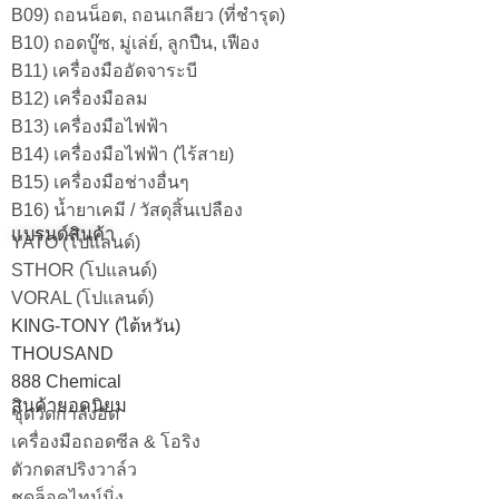
B09) ถอนน็อต, ถอนเกลียว (ที่ชำรุด)
B10) ถอดบู๊ซ, มู่เล่ย์, ลูกปืน, เฟือง
B11) เครื่องมืออัดจาระบี
B12) เครื่องมือลม
B13) เครื่องมือไฟฟ้า
B14) เครื่องมือไฟฟ้า (ไร้สาย)
B15) เครื่องมือช่างอื่นๆ
B16) น้ำยาเคมี / วัสดุสิ้นเปลือง
แบรนด์สินค้า
YATO (โปแลนด์)
STHOR (โปแลนด์)
VORAL (โปแลนด์)
KING-TONY (ไต้หวัน)
THOUSAND
888 Chemical
สินค้ายอดนิยม
ชุดวัดกำลังอัด
เครื่องมือถอดซีล & โอริง
ตัวกดสปริงวาล์ว
ชุดล็อคไทม์มิ่ง