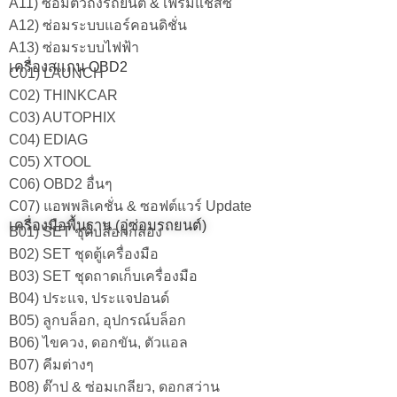
A11) ซ่อมตัวถังรถยนต์ & เฟรมแชสซี
A12) ซ่อมระบบแอร์คอนดิชั่น
A13) ซ่อมระบบไฟฟ้า
เครื่องสแกน OBD2
C01) LAUNCH
C02) THINKCAR
C03) AUTOPHIX
C04) EDIAG
C05) XTOOL
C06) OBD2 อื่นๆ
C07) แอพพลิเคชั่น & ซอฟต์แวร์ Update
เครื่องมือพื้นฐาน (อู่ซ่อมรถยนต์)
B01) SET ชุดบล็อกกล่อง
B02) SET ชุดตู้เครื่องมือ
B03) SET ชุดถาดเก็บเครื่องมือ
B04) ประแจ, ประแจปอนด์
B05) ลูกบล็อก, อุปกรณ์บล็อก
B06) ไขควง, ดอกขัน, ตัวแอล
B07) คีมต่างๆ
B08) ต๊าป & ซ่อมเกลียว, ดอกสว่าน