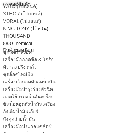
แบรนด์สินค้า
YATO (โปแลนด์)
STHOR (โปแลนด์)
VORAL (โปแลนด์)
KING-TONY (ไต้หวัน)
THOUSAND
888 Chemical
สินค้ายอดนิยม
ชุดวัดกำลังอัด
เครื่องมือถอดซีล & โอริง
ตัวกดสปริงวาล์ว
ชุดล็อคไทม์มิ่ง
เครื่องมือถอดหัวฉีดน้ำมัน
เครื่องมือบำรุงร่องหัวฉีด
ถอดไส้กรองน้ำมันเครื่อง
ขันน็อตอุตถังน้ำมันเครื่อง
ถังเติมน้ำมันเกียร์
ถังดูดถ่ายน้ำมัน
เครื่องมือประกอบคลัตซ์