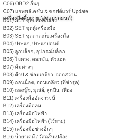
C06) OBD2 อื่นๆ
C07) แอพพลิเคชั่น & ซอฟต์แวร์ Update
เครื่องมือพื้นฐาน (อู่ซ่อมรถยนต์)
B01) SET ชุดบล็อกกล่อง
B02) SET ชุดตู้เครื่องมือ
B03) SET ชุดถาดเก็บเครื่องมือ
B04) ประแจ, ประแจปอนด์
B05) ลูกบล็อก, อุปกรณ์บล็อก
B06) ไขควง, ดอกขัน, ตัวแอล
B07) คีมต่างๆ
B08) ต๊าป & ซ่อมเกลียว, ดอกสว่าน
B09) ถอนน็อต, ถอนเกลียว (ที่ชำรุด)
B10) ถอดบู๊ซ, มู่เล่ย์, ลูกปืน, เฟือง
B11) เครื่องมืออัดจาระบี
B12) เครื่องมือลม
B13) เครื่องมือไฟฟ้า
B14) เครื่องมือไฟฟ้า (ไร้สาย)
B15) เครื่องมือช่างอื่นๆ
B16) น้ำยาเคมี / วัสดุสิ้นเปลือง